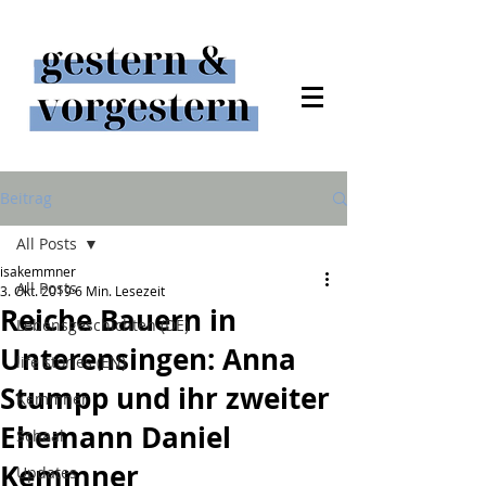
Beitrag
All Posts
isakemmner
All Posts
3. Okt. 2019
6 Min. Lesezeit
Reiche Bauern in
Lebensgeschichten (DE)
Unterensingen: Anna
life stories (EN)
Stumpp und ihr zweiter
Kemmner
Ehemann Daniel
Schaal
Kemmner
Updates