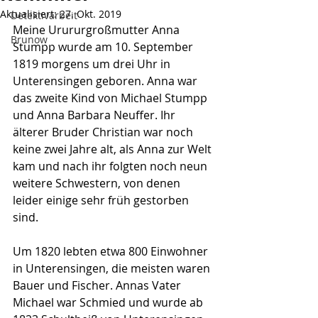
Aktualisiert:
27. Okt. 2019
Detektivarbeit
Meine Urururgroßmutter Anna 
Brunow
Stumpp wurde am 10. September 
1819 morgens um drei Uhr in 
Unterensingen geboren. Anna war 
das zweite Kind von Michael Stumpp 
und Anna Barbara Neuffer. Ihr 
älterer Bruder Christian war noch 
keine zwei Jahre alt, als Anna zur Welt 
kam und nach ihr folgten noch neun 
weitere Schwestern, von denen 
leider einige sehr früh gestorben 
sind.
Um 1820 lebten etwa 800 Einwohner 
in Unterensingen, die meisten waren 
Bauer und Fischer. Annas Vater 
Michael war Schmied und wurde ab 